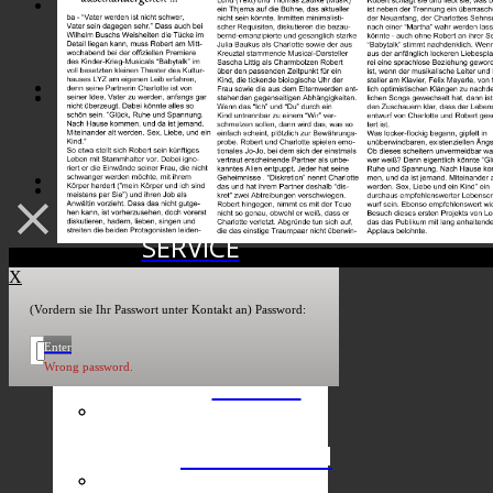
PRESSE
PARTNER
SERVICE
X
THEATER
(Vordern sie Ihr Passwort unter Kontakt an) Password:
Enter
Wrong password.
PRESSE
SPONSOREN