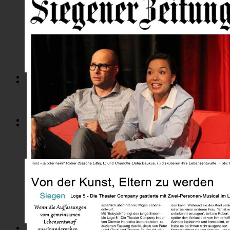
INHALT
DIE CHARAKTERE
TICKETS
TERMINE
MEDIA
Video
Foto